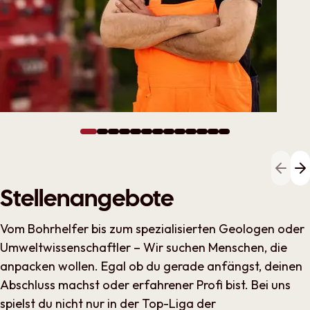
Show slide 1
Show slide 2
Show slide 3
Show slide 4
Show slide 5
Show slide 6
Show slide 7
Show slide 8
Show slide 9
Show slide 10
Show slide 11
Show slide 12
Show slide 13
gehe
g
Stellenangebote
Vom Bohrhelfer bis zum spezialisierten Geologen oder
Umweltwissenschaftler – Wir suchen Menschen, die
anpacken wollen. Egal ob du gerade anfängst, deinen
Abschluss machst oder erfahrener Profi bist. Bei uns
spielst du nicht nur in der Top-Liga der