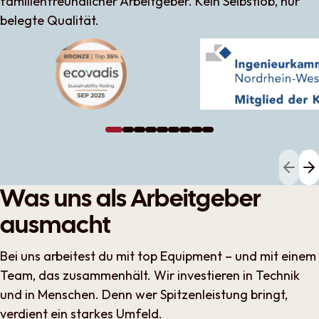
familienfreundlicher Arbeitgeber. Kein Selbstlob, nur
belegte Qualität.
Show slide 1
Show slide 2
Show slide 3
Show slide 4
Show slide 5
Show slide 6
Show slide 7
Show slide 8
Show slide 9
gehe
g
Was uns als Arbeitgeber
ausmacht
Bei uns arbeitest du mit top Equipment – und mit einem
Team, das zusammenhält. Wir investieren in Technik
und in Menschen. Denn wer Spitzenleistung bringt,
verdient ein starkes Umfeld.